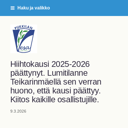
Siirry
Haku ja valikko
sivun
sisältöön
Pukkilan Vesa ry
Hiihtokausi 2025-2026
päättynyt. Lumitilanne
Teikarinmäellä sen verran
huono, että kausi päättyy.
Kiitos kaikille osallistujille.
9.3.2026