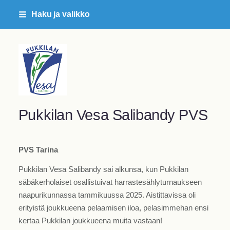
Siirry
Haku ja valikko
sivun
sisältöön
Pukkilan Vesa ry
Pukkilan Vesa Salibandy PVS
PVS Tarina
Pukkilan Vesa Salibandy sai alkunsa, kun Pukkilan
säbäkerholaiset osallistuivat harrastesählyturnaukseen
naapurikunnassa tammikuussa 2025. Aistittavissa oli
erityistä joukkueena pelaamisen iloa, pelasimmehan ensi
kertaa Pukkilan joukkueena muita vastaan!