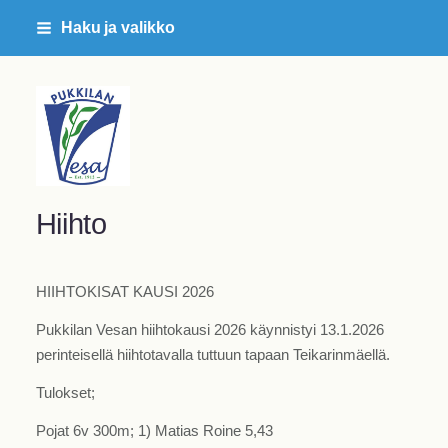
Siirry
Haku ja valikko
sivun
sisältöön
Pukkilan Vesa ry
Hiihto
HIIHTOKISAT KAUSI 2026
Pukkilan Vesan hiihtokausi 2026 käynnistyi 13.1.2026
perinteisellä hiihtotavalla tuttuun tapaan Teikarinmäellä.
Tulokset;
Pojat 6v 300m; 1) Matias Roine 5,43