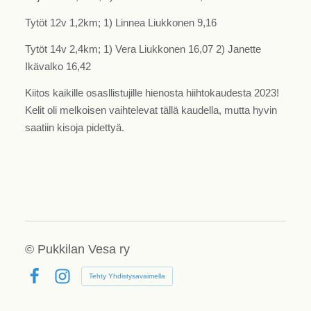
Tytöt 12v 1,2km; 1) Linnea Liukkonen 9,16
Tytöt 14v 2,4km; 1) Vera Liukkonen 16,07 2) Janette
Ikävalko 16,42
Kiitos kaikille osasllistujille hienosta hiihtokaudesta 2023!
Kelit oli melkoisen vaihtelevat tällä kaudella, mutta hyvin
saatiin kisoja pidettyä.
©
Pukkilan Vesa ry
Tehty Yhdistysavaimella
Facebook
Instagram