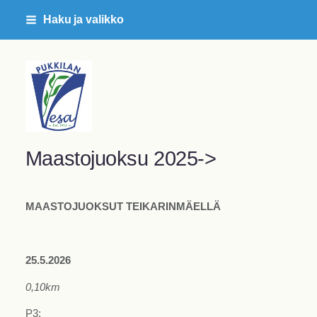
Siirry
Haku ja valikko
sivun
sisältöön
Pukkilan Vesa ry
Maastojuoksu 2025->
MAASTOJUOKSUT TEIKARINMÄELLÄ
25.5.2026
0,10km
P3: