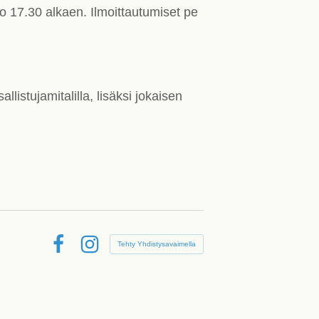
lo 17.30 alkaen. Ilmoittautumiset pe
allistujamitalilla, lisäksi jokaisen
Tehty Yhdistysavaimella
Facebook
Instagram