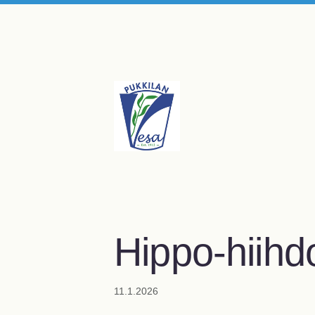
Siirry
sivun
sisältöön
Pukkilan Vesa ry
Hippo-hiihdo
11.1.2026